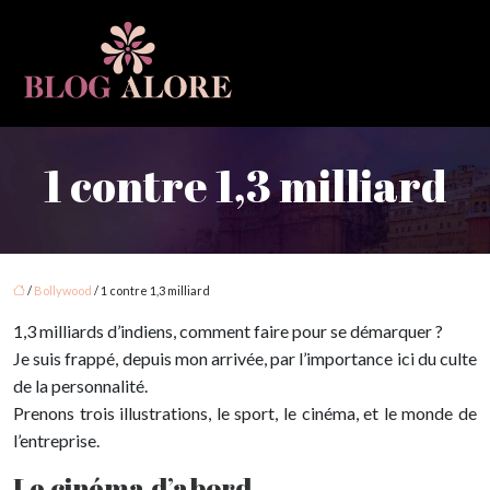
1 contre 1,3 milliard
/
Bollywood
/ 1 contre 1,3 milliard
1,3 milliards d’indiens, comment faire pour se démarquer ?
Je suis frappé, depuis mon arrivée, par l’importance ici du culte
de la personnalité.
Prenons trois illustrations, le sport, le cinéma, et le monde de
l’entreprise.
Le cinéma d’abord