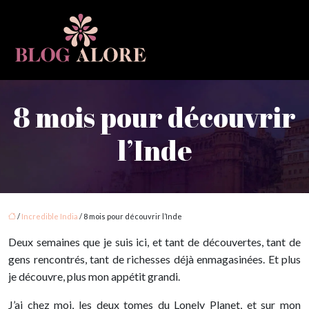
8 mois pour découvrir
l’Inde
/
Incredible India
/ 8 mois pour découvrir l’Inde
Deux semaines que je suis ici, et tant de découvertes, tant de
gens rencontrés, tant de richesses déjà enmagasinées. Et plus
je découvre, plus mon appétit grandi.
J’ai chez moi, les deux tomes du Lonely Planet, et sur mon