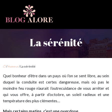
La sérénité
/
Humeur
/ La sérénité
Quel bonheur d’être dans un pays où l’on se sent libre, au sein
duquel la conduite est certes dangereuse, mais où pas le
moindre feu rouge n’aurait l’outrecuidance de vous arrêter et
qui vous offre, à partir d’octobre, un soleil radieux et une
température des plus clémentes…
Mais certains matins, c’est une overdose