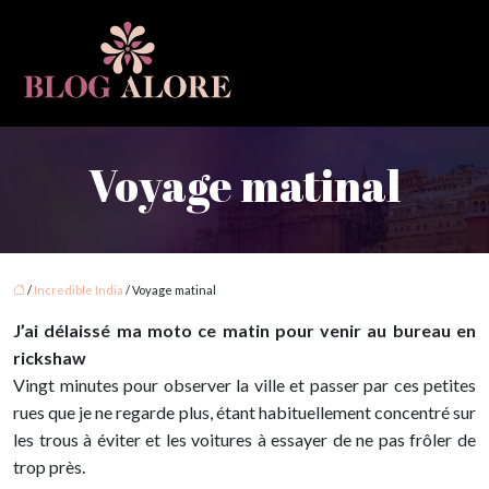
Voyage matinal
/
Incredible India
/ Voyage matinal
J’ai délaissé ma moto ce matin pour venir au bureau en
rickshaw
Vingt minutes pour observer la ville et passer par ces petites
rues que je ne regarde plus, étant habituellement concentré sur
les trous à éviter et les voitures à essayer de ne pas frôler de
trop près.