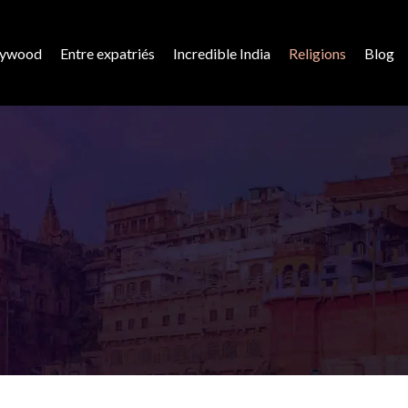
lywood
Entre expatriés
Incredible India
Religions
Blog