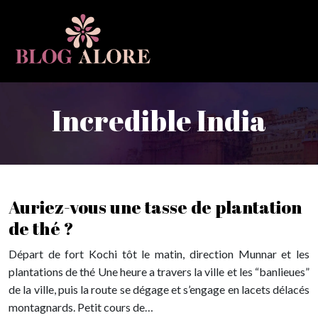
Incredible India
Auriez-vous une tasse de plantation
de thé ?
Départ de fort Kochi tôt le matin, direction Munnar et les
plantations de thé Une heure a travers la ville et les “banlieues”
de la ville, puis la route se dégage et s’engage en lacets délacés
montagnards. Petit cours de…