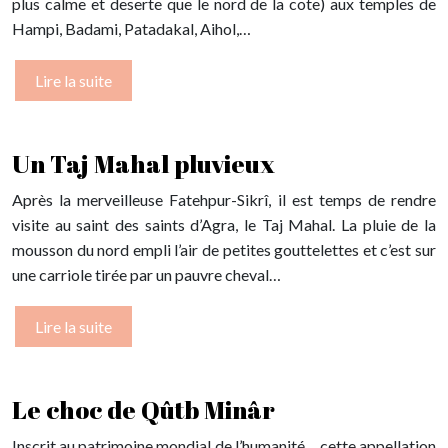
plus calme et deserte que le nord de la cote) aux temples de
Hampi, Badami, Patadakal, Aihol,…
Lire la suite
Un Taj Mahal pluvieux
Après la merveilleuse Fatehpur-Sikrî, il est temps de rendre
visite au saint des saints d’Agra, le Taj Mahal. La pluie de la
mousson du nord empli l’air de petites gouttelettes et c’est sur
une carriole tirée par un pauvre cheval…
Lire la suite
Le choc de Qûtb Minâr
Inscrit au patrimoine mondial de l’humanité… cette appellation